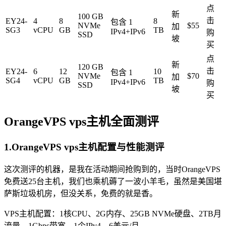
点
新
100 GB
击
EY24-
4
8
8
包含 1
NVMe
$55
加
SG3
vCPU
GB
TB
IPv4+IPv6
购
SSD
坡
买
点
新
120 GB
击
EY24-
6
12
10
包含 1
NVMe
$70
加
SG4
vCPU
GB
TB
IPv4+IPv6
购
SSD
坡
买
OrangeVPS vps主机全面测评
1.OrangeVPS vps主机配置与性能测评
这次测评的机器，是我在活动期间抢购到的，当时OrangeVPS
免费送25台主机，我们也乘机薅了一波小羊毛，虽然是美国堪
萨斯垃圾机房，但没关系，免费的就是香。
VPS主机配置：1核CPU、2G内存、25GB NVMe硬盘、2TB月
流量、1Gbps带宽、1个IPv4、6美元/月