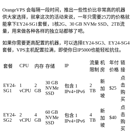
OrangeVPS 会每隔一段时间，推出一些性价比非常高的机器
供大家选择，就拿这次的活动来说，一年只需要25刀的价格就
能拿下EY24-SG1套餐，1核2G、30 GB NVMe SSD、2TB流
量，用来做各种各样的独立站都够了吧。
如果你需要更高配置的机器，可以选择EY24-SG3、EY24-SG4
套餐，VPS主机配置拉满，即使你日IP5000也能轻松抗住。
流量
机
年付
链
CPU
IP
套餐
内存
存储
限制
房
价格
接
点
新
30 GB
击
EY24-
1
2
2
包含 1
NVMe
$25
加
SG1
vCPU
GB
TB
IPv4+IPv6
购
SSD
坡
买
点
新
60 GB
击
EY24-
2
4
4
包含 1
NVMe
$40
加
SG2
vCPU
GB
TB
IPv4+IPv6
购
SSD
坡
买